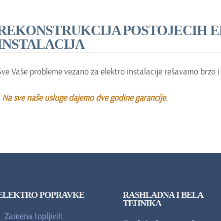
REKONSTRUKCIJA POSTOJECIH 
INSTALACIJA
Sve Vaše probleme vezano za elektro instalacije rešavamo brzo i 
Na sve naše usluge dajemo dve godine garancije.
ELEKTRO POPRAVKE
RASHLADNA I BELA
TEHNIKA
Zamena topljivih