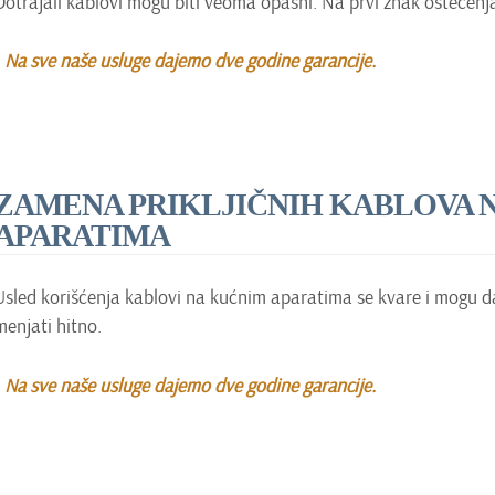
Dotrajali kablovi mogu biti veoma opasni. Na prvi znak oštećenja
Na sve naše usluge dajemo dve godine garancije.
ZAMENA PRIKLJIČNIH KABLOVA 
APARATIMA
Usled korišćenja kablovi na kućnim aparatima se kvare i mogu da 
menjati hitno.
Na sve naše usluge dajemo dve godine garancije.