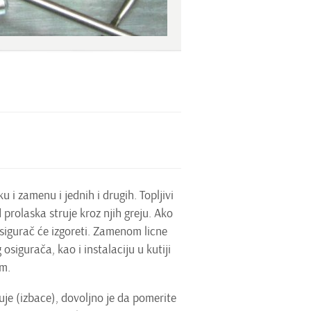
 i zamenu i jednih i drugih. Topljivi
d prolaska struje kroz njih greju. Ako
 osigurač će izgoreti. Zamenom licne
sigurača, kao i instalaciju u kutiji
im.
je (izbace), dovoljno je da pomerite