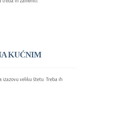
 treba ih zameniti.
NA KUĆNIM
izazovu veliku štetu. Treba ih