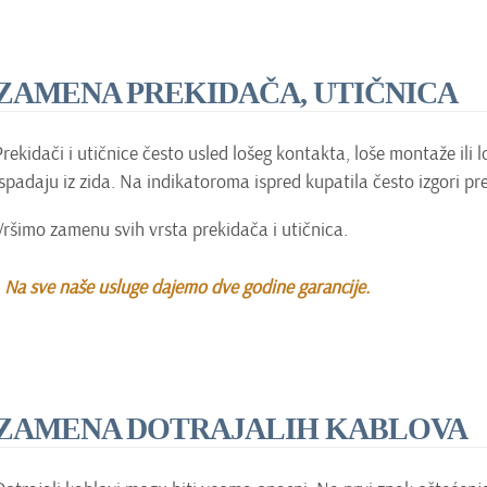
ZAMENA PREKIDAČA, UTIČNICA
Prekidači i utičnice često usled lošeg kontakta, loše montaže ili 
ispadaju iz zida. Na indikatoroma ispred kupatila često izgori pre
Vršimo zamenu svih vrsta prekidača i utičnica.
Na sve naše usluge dajemo dve godine garancije.
ZAMENA DOTRAJALIH KABLOVA